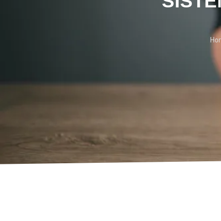
SIST
Ho