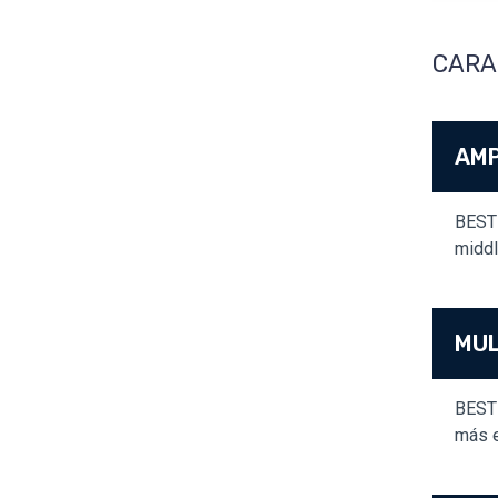
CARA
AMP
BEST 
middl
MUL
BEST 
más e