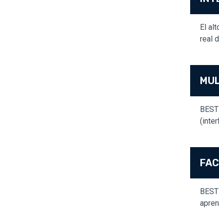
El al
real 
MUL
BEST 
(inte
FAC
BEST 
apren