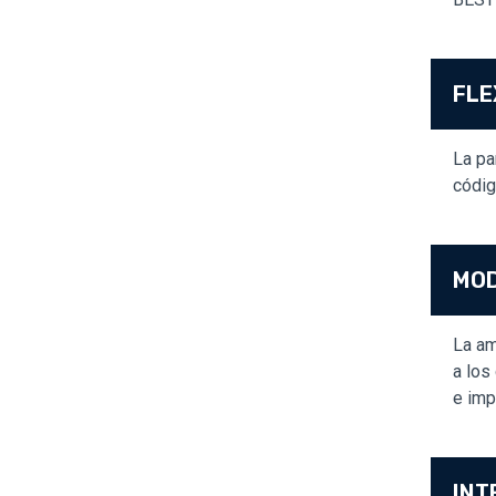
FLE
La pa
códig
MO
La am
a los
e imp
INT