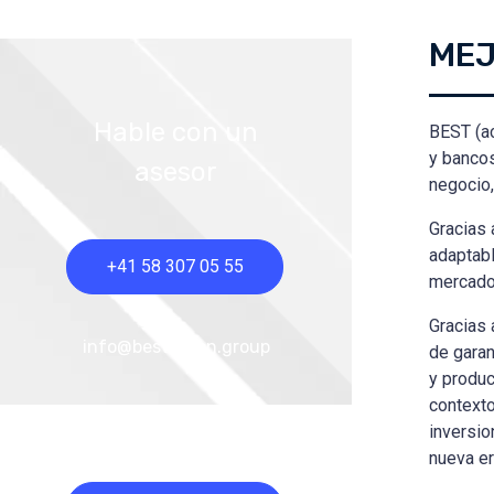
MEJ
Hable con un
BEST (ac
y bancos
asesor
negocio,
Gracias 
adaptabl
+41 58 307 05 55
mercado 
Gracias 
info@bestvision.group
de garan
y produc
contexto
inversio
nueva er