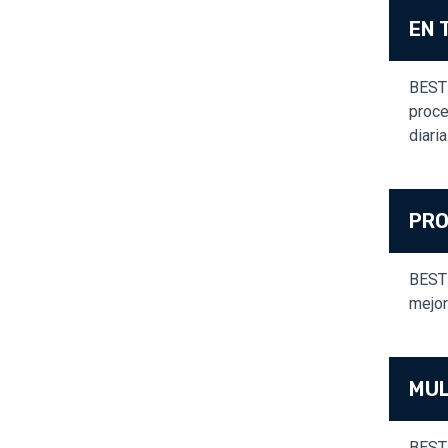
EN 
BEST 
proce
diaria
PRO
BEST 
mejor
MUL
BEST 